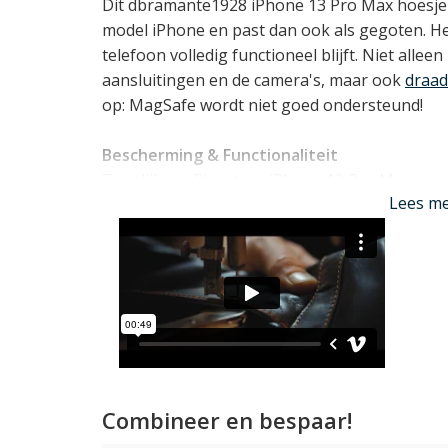
Dit dbramante1928 iPhone 13 Pro Max hoesje 
model iPhone en past dan ook als gegoten. He
telefoon volledig functioneel blijft. Niet alleen
aansluitingen en de camera's, maar ook
draad
op: MagSafe wordt niet goed ondersteund!
Bescherming & Functionaliteit
Tegelijk profiteert uw iPhone 13 Pro Max va
Lees m
over het kwetsbare scherm dat met een kleine 
afsluit. Daarnaast heeft de dbramante1928 cas
een vakje met RFID bescherming waarin tot 
steekvakje voor briefgeld of bonnetjes én ee
Lees mi
Combineer en bespaar!