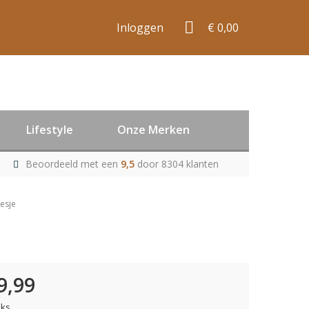
Inloggen
€ 0,00
Lifestyle
Onze Merken
Beoordeeld met een
9,5
door 8304 klanten
esje
9,99
uks