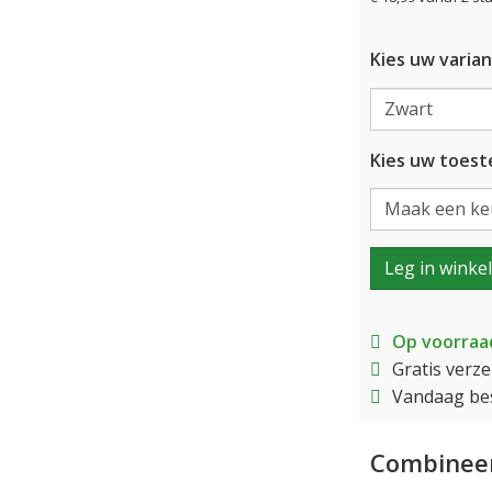
Kies uw varian
Kies uw toeste
Leg in winke
Op voorraa
Gratis verz
Vandaag bes
Combineer