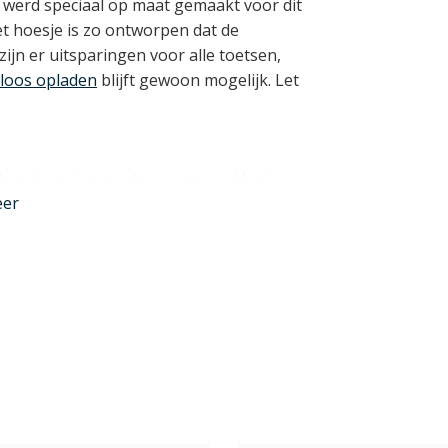
werd speciaal op maat gemaakt voor dit
t hoesje is zo ontworpen dat de
 zijn er uitsparingen voor alle toetsen,
loos opladen
blijft gewoon mogelijk. Let
n bescherming rondom, met een klepje
eer
magneetsluiting op de zijkant veilig
e de nodige funcionele extra's, zoals
3 passen opgeborgen kunnen, een
n handig
standaardje
.
nder