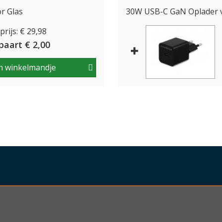
r Glas
30W USB-C GaN Oplader v
rijs: € 29,98
paart € 2,00
n winkelmandje