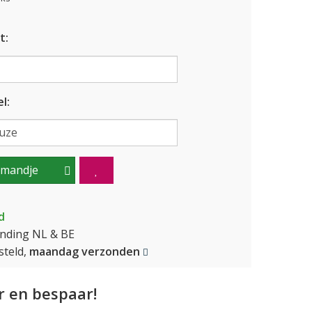
t:
l:
lmandje
d
ending NL & BE
teld,
maandag verzonden
 en bespaar!