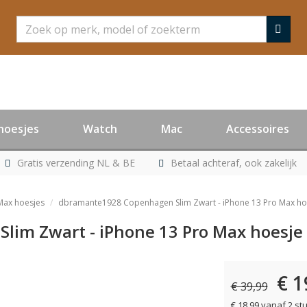
Zoeken
hoesjes
Watch
Mac
Accessoires
Gratis verzending NL & BE
Betaal achteraf, ook zakelijk
Max hoesjes
dbramante1928 Copenhagen Slim Zwart - iPhone 13 Pro Max ho
im Zwart - iPhone 13 Pro Max hoesje
€ 1
€ 39,99
€ 18,99 vanaf 2 st