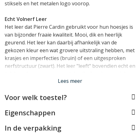
stiksels en het metalen logo voorop.
Echt Volnerf Leer
Het leer dat Pierre Cardin gebruikt voor hun hoesjes is
van bijzonder fraaie kwaliteit. Mooi, dik en heerlijk
geurend. Het leer kan daarbij afhankelijk van de
gekozen kleur een wat grovere uitstraling hebben, met
krasjes en imperfecties (bruin) of een uitgesproken
nerfstructuur (zwart). Het leer "leeft" bovendien echt en
zal door de sporen van uw gebruik al snel een uniek
Lees meer
patina ontwikkelen.
Voor welk toestel?
Zéér veel bergruimte
Op het gebied van bergruimte is de Pierre Cardin
Eigenschappen
iPhone 13 Pro Max wallet bijna niet te verslaan, met in
totaal maarliefst 12 opbergvakken voor pasjes én 3
In de verpakking
grotere steekvakken achter de pasjes voor briefgeld of
bonnetjes. Hiermee is dit iPhone hoesje een serieus