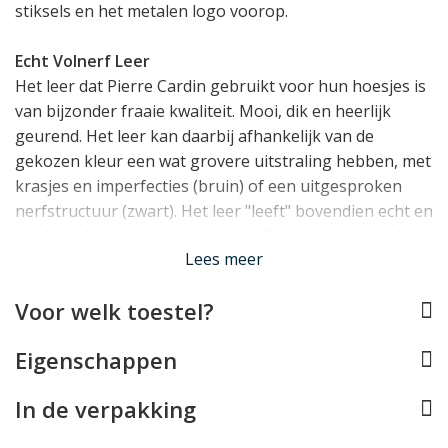
stiksels en het metalen logo voorop.
Echt Volnerf Leer
Het leer dat Pierre Cardin gebruikt voor hun hoesjes is
van bijzonder fraaie kwaliteit. Mooi, dik en heerlijk
geurend. Het leer kan daarbij afhankelijk van de
gekozen kleur een wat grovere uitstraling hebben, met
krasjes en imperfecties (bruin) of een uitgesproken
nerfstructuur (zwart). Het leer "leeft" bovendien echt en
zal door de sporen van uw gebruik al snel een uniek
Lees meer
patina ontwikkelen.
Voor welk toestel?
Zéér veel bergruimte
Op het gebied van bergruimte is de Pierre Cardin
Eigenschappen
iPhone 13 Pro Max wallet bijna niet te verslaan, met in
totaal maarliefst 12 opbergvakken voor pasjes én 3
In de verpakking
grotere steekvakken achter de pasjes voor briefgeld of
bonnetjes. Hiermee is dit iPhone hoesje een serieus