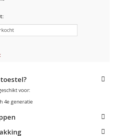
t:
t
toestel?
geschikt voor:
h 4e generatie
appen
pakking