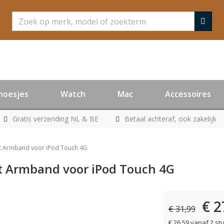
Zoeken
hoesjes
Watch
Mac
Accessoires
Gratis verzending NL & BE
Betaal achteraf, ook zakelijk
ort Armband voor iPod Touch 4G
ort Armband voor iPod Touch 4G
€ 2
er leverbaar
€ 31,99
€ 26,59 vanaf 2 st