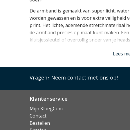
De armband is gemaakt van super licht, water
worden gewassen en is voor extra veiligheid v
print. Het lichte, ademende stretchmateriaal 
de armband precies op maat kunt maken. Een a
kluisjessleutel of overtollig snoer van je heads
Lees mi
Lees m
Vragen?
Neem contact met ons op!
Klantenservice
Mijn KloegCom
Contact
Bestellen