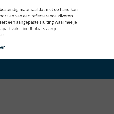
bestendig materiaal dat met de hand kan
oorzien van een reflecterende zilveren
heeft een aangepaste sluiting waarmee je
part vakje biedt plaats aan je
et.
nder
eer