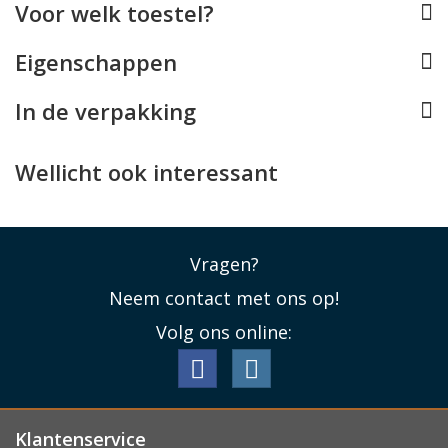
Voor welk toestel?
De Tommy Hilfiger laptoptas beschikt over dubbele
Eigenschappen
handvatten en komt met een afneembare en
verstelbare schouderband. Achterop de tas vindt u een
In de verpakking
trolley band, waarmee het mogelijk is de tas over het
handvat van een reistrolley te schuiven. Handig voor op
(zaken)reis!
Wellicht ook interessant
Lees minder
Vragen?
Neem contact met ons op!
Volg ons online:
Klantenservice