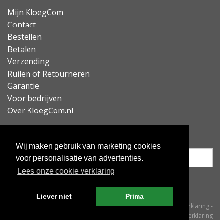
Mijn KloegCom
Contact
Bestellen
Betalen
Verzending
Ruilen of Retourneren
Garantie
Voor bedrijven
Over KloegCom.nl
Nieuwsbrief ontvangen?
Wij maken gebruik van marketing cookies
voor personalisatie van advertenties.
Lees onze cookie verklaring
Inschrijven
Liever niet
Prima
© KloegCom 2008 - 2026 -
Algemene voorwaarden
-
Cookieverklaring
-
Privacyverklaring