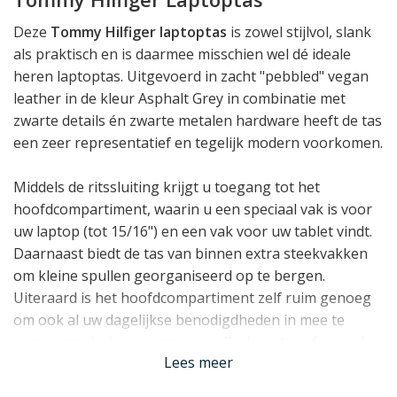
Deze
Tommy Hilfiger laptoptas
is zowel stijlvol, slank
als praktisch en is daarmee misschien wel dé ideale
heren laptoptas. Uitgevoerd in zacht "pebbled" vegan
leather in de kleur Asphalt Grey in combinatie met
zwarte details én zwarte metalen hardware heeft de tas
een zeer representatief en tegelijk modern voorkomen.
Middels de ritssluiting krijgt u toegang tot het
hoofdcompartiment, waarin u een speciaal vak is voor
uw laptop (tot 15/16") en een vak voor uw tablet vindt.
Daarnaast biedt de tas van binnen extra steekvakken
om kleine spullen georganiseerd op te bergen.
Uiteraard is het hoofdcompartiment zelf ruim genoeg
om ook al uw dagelijkse benodigdheden in mee te
nemen, zoals documenten, een flesje water of paraplu.
Lees meer
Voorop de tas vindt u een ritsvak waarin kleinere zaken
een plekje vinden.