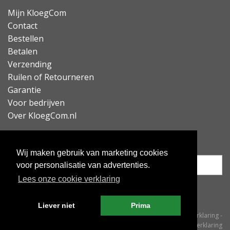
Mijn KloegCom
Contact
Bestellen
Betalen
Verzending
Ruilen of Retourneren
Garantie
Voor bedrijven
Over KloegCom.nl
Nieuwsbrief ontvangen?
Wij maken gebruik van marketing cookies
voor personalisatie van advertenties.
Lees onze cookie verklaring
Inschrijven
Liever niet
Prima
© KloegCom 2008 - 2026 -
Algemene voorwaarden
-
Cookieverklaring
-
Privacyverklaring