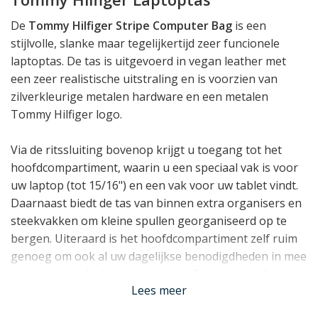
De
Tommy Hilfiger Stripe Computer Bag
is een
stijlvolle, slanke maar tegelijkertijd zeer funcionele
laptoptas. De tas is uitgevoerd in vegan leather met
een zeer realistische uitstraling en is voorzien van
zilverkleurige metalen hardware en een metalen
Tommy Hilfiger logo.
Via de ritssluiting bovenop krijgt u toegang tot het
hoofdcompartiment, waarin u een speciaal vak is voor
uw laptop (tot 15/16") en een vak voor uw tablet vindt.
Daarnaast biedt de tas van binnen extra organisers en
steekvakken om kleine spullen georganiseerd op te
bergen. Uiteraard is het hoofdcompartiment zelf ruim
genoeg om ook al uw dagelijkse benodigdheden in mee
te nemen, zoals documenten, een flesje water of
Lees meer
paraplu.