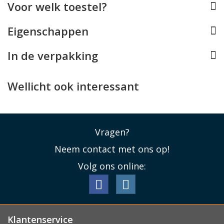
Voor welk toestel?
Voorop de tas vindt u een tweede ritsvak waarin
kleinere zaken een plekje vinden. Achterop is er een
Eigenschappen
klein steekvak tussen de handvatten. De Tommy
Hilfiger laptoptas beschikt over dubbele handvatten en
In de verpakking
komt met een afneembare en verstelbare
schouderband.
Wellicht ook interessant
Lees minder
Vragen?
Neem contact met ons op!
Volg ons online:
Klantenservice