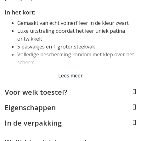
In het kort:
Gemaakt van echt volnerf leer in de kleur zwart
Luxe uitstraling doordat het leer uniek patina
ontwikkelt
5 pasvakjes en 1 groter steekvak
Volledige bescherming rondom met klep over het
scherm
Stevige magneetsluiting
Lees meer
Handige kickstand om toestel neer te zetten
Schokabsorberende houder voor het toestel
Voor welk toestel?
Perfect op maat voor de Samsung Galaxy S24
Ultra
Eigenschappen
Ondersteunt draadloos opladen (geen
Qi2/MagSafe)
In de verpakking
Hoogwaardig leer met karakter