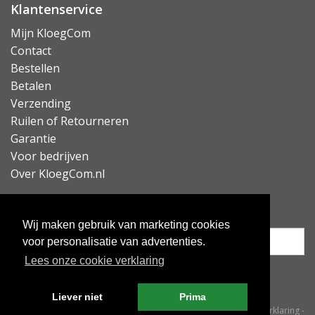
Klantenservice
Mijn KloegCom
Contact
Bestellen
Betalen
Verzending
Ruilen of Retourneren
Garantie
Voor bedrijven
Over KloegCom.nl
Nieuwsbrief ontvangen?
Wij maken gebruik van marketing cookies
voor personalisatie van advertenties.
Lees onze cookie verklaring
Inschrijven
Liever niet
Prima
© KloegCom 2008 - 2026 -
Algemene voorwaarden
-
Cookieverklaring
-