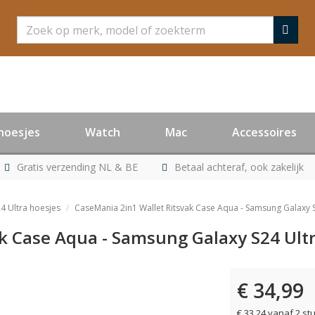
Zoeken
hoesjes
Watch
Mac
Accessoires
Gratis verzending NL & BE
Betaal achteraf, ook zakelijk
4 Ultra hoesjes
CaseMania 2in1 Wallet Ritsvak Case Aqua - Samsung Galaxy 
k Case Aqua - Samsung Galaxy S24 Ult
€ 34,99
€ 33,24 vanaf 2 st