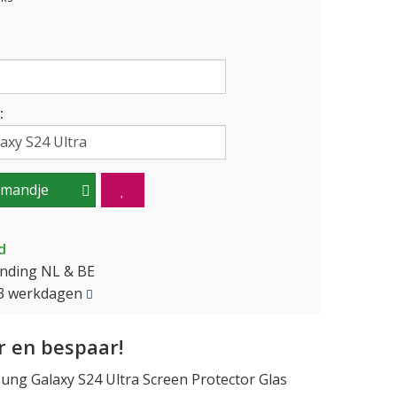
:
lmandje
d
ending NL & BE
2-3 werkdagen
 en bespaar!
ng Galaxy S24 Ultra Screen Protector Glas