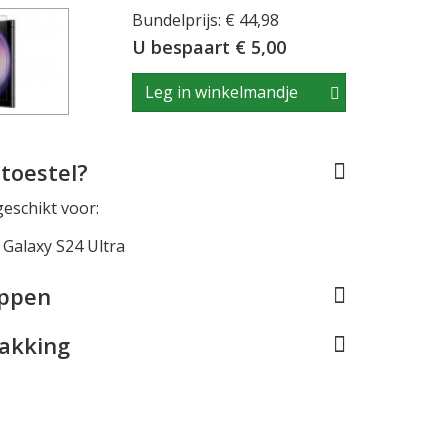
Bundelprijs: € 44,98
U bespaart € 5,00
Leg in winkelmandje
toestel?
geschikt voor:
Galaxy S24 Ultra
appen
pakking