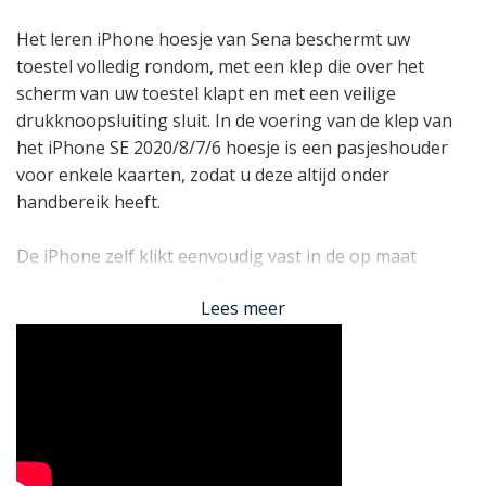
Het leren iPhone hoesje van Sena beschermt uw
toestel volledig rondom, met een klep die over het
scherm van uw toestel klapt en met een veilige
drukknoopsluiting sluit. In de voering van de klep van
het iPhone SE 2020/8/7/6 hoesje is een pasjeshouder
voor enkele kaarten, zodat u deze altijd onder
handbereik heeft.
De iPhone zelf klikt eenvoudig vast in de op maat
gemaakte houder, die zelf ook weer is bekleed is met
Lees meer
leer. Het zijn dit soort fraaie details die van een
Sena
hoesje
echt iets bijzonders maken! Het hoesje
beschermt ook de camera door een iets lager geplaatst
scharnier. Hierdoor is de camera veilig afgeschermd als
het hoesje dicht is, en juist volledig vrij als de case
geopend is. Verder is er rekening gehouden met alle
toetsen, aansluitingen en blijft zelfs
draadloos opladen