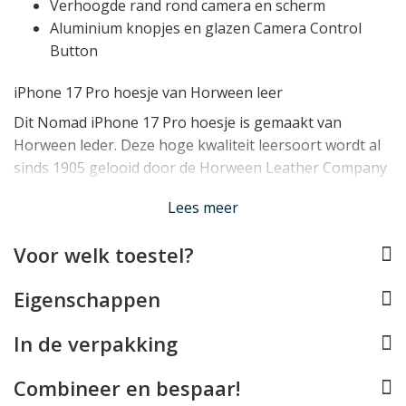
Verhoogde rand rond camera en scherm
Aluminium knopjes en glazen Camera Control
Button
iPhone 17 Pro hoesje van Horween leer
Dit Nomad iPhone 17 Pro hoesje is gemaakt van
Horween leder. Deze hoge kwaliteit leersoort wordt al
sinds 1905 gelooid door de Horween Leather Company
in Chicago, USA en heeft barst van het karakter. Dit is
Lees meer
te danken aan de minimale behandeling van het leer,
waarbij imperfecties worden omarmd en als teken van
Voor welk toestel?
authenticiteit worden gezien, in plaats van ze
simpelweg te corrigeren. Horween leer verandert in de
Eigenschappen
eerste 100 dagen gebruik aanzienlijk. Krasjes en
andere gebruikssporen vervagen tot een patina dat
In de verpakking
voor iedere gebruiker uniek is. De kleur verdonkert in
dit proces en ontwikkelt een subtiele glans. Een
Combineer en bespaar!
prachtige, doorleefde leerlook is het resultaat.