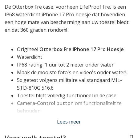
De Otterbox Fre case, voorheen LifeProof Fre, is een
IP68 waterdicht iPhone 17 Pro hoesje dat bovendien
een hoge mate van bescherming aan uw toestel biedt
en dat 360 graden rondom!
Origineel
Otterbox Fre iPhone 17 Pro Hoesje
Waterdicht
IP68 rating: 1 uur tot 2 meter onder water
Maak de mooiste foto's en video's onder water!
5x getest volgens militaire val standaard MIL-
STD-810G 516.6
Toestel blijft volledig functioneel in de case
Camera-Control button
om functionaliteit te
behouden
Compatible met
MagSafe
Lees meer
Perfect op maat voor de iPhone 17 Pro
Gemaakt met 50% gerecyclede materialen
Voor welk toestel?