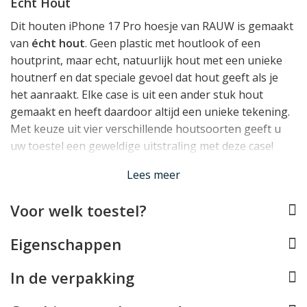
Echt Hout
Dit houten iPhone 17 Pro hoesje van RAUW is gemaakt
van
écht hout
. Geen plastic met houtlook of een
houtprint, maar echt, natuurlijk hout met een unieke
houtnerf en dat speciale gevoel dat hout geeft als je
het aanraakt. Elke case is uit een ander stuk hout
gemaakt en heeft daardoor altijd een unieke tekening.
Met keuze uit vier verschillende houtsoorten geeft u
uw toestel een geweldige uitstraling met deze case!
Lees meer
Super Sterk Aramide
Voor welk toestel?
Het hoesje is ondanks de ontzettend dunne uitvoering
verrassend sterk, doordat deze een kern heeft van
Eigenschappen
versterkte aramidevezels. Dit is een materiaal dat
sterker en flexibeler is dan carbon-fiber, en wordt
In de verpakking
bijvoorbeeld gebruikt in kogelvrije vesten. Het hoesje is
hierdoor vrijwel onbreekbaar.