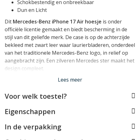
Schokbestendig en onbreekbaar
Dun en Licht
Dit
Mercedes-Benz iPhone 17 Air hoesje
is onder
officiële licentie gemaakt en biedt bescherming in de
stijl van dit geliefde merk. De case is op de achterzijde
bekleed met zwart leer waar laurierbladeren, onderdeel
van het traditionele Mercedes-Benz logo, in relief op
aangebracht zijn. Een zilveren Mercedes ster maakt het
design compleet.
Lees meer
Compatible met MagSafe
Voor welk toestel?
Dit Mercedes iPhone 17 Air hoesje is voorzien van een
magnetische ring in de achterzijde, waardoor het
Eigenschappen
mogelijk is om uw toestel met MagSafe accessoires te
gebruiken. Er zijn steeds meer handige accessoires die
In de verpakking
gebruik maken van MagSafe, zoals opladers,