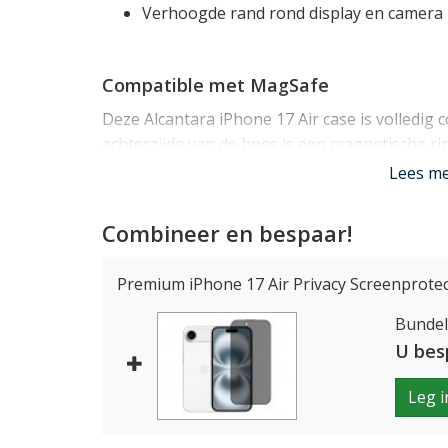
Verhoogde rand rond display en camera
Compatible met MagSafe
Deze Alcantara iPhone 17 Air case is volledig
achterzijde van de hoes is een magnetische r
opladers en andere MagSafe accessoires werkt
Lees m
Tip
: Alcanside heeft een perfect bij deze cas
Combineer en bespaar!
beschikbaar!
Premium iPhone 17 Air Privacy Screenprotec
Past uw iPhone 17 Air perfect
Bundelp
U bes
Dit Alcantara iPhone hoesje van Alcanside wer
ontworpen en past dan ook als gegoten om het
Leg i
met alle toetsen en zijn er openingen voor de
button en de camera's.