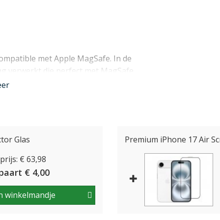
 compatible met Apple MagSafe. In de
ing verwerkt die perfect met MagSafe
, zoals houders, wallets en stands.
eer
e passende
Alcantara MagSafe Wallet
tor Glas
Premium iPhone 17 Air Sc
rijs: € 63,98
paart € 4,00
d speciaal voor de iPhone 17 Air
 toestel. Hierbij is rekening gehouden
n winkelmandje
 USB-C aansluiting, de camera control