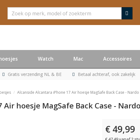
Zoeken
hoesjes
Watch
Mac
Accessoires
Gratis verzending NL & BE
Betaal achteraf, ook zakelijk
oesjes
Alcanside Alcantara iPhone 17 Air hoesje MagSafe Back Case - Nardo
7 Air hoesje MagSafe Back Case - Nard
€ 49,99
€ 47,49 vanaf 2 st