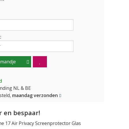
:
lmandje
d
ending NL & BE
teld,
maandag verzonden
 en bespaar!
 17 Air Privacy Screenprotector Glas