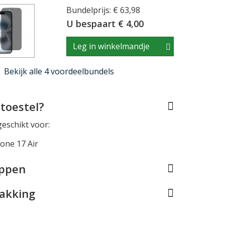
Bundelprijs: € 63,98
U bespaart € 4,00
Leg in winkelmandje
Bekijk alle 4 voordeelbundels
toestel?
geschikt voor:
one 17 Air
appen
pakking