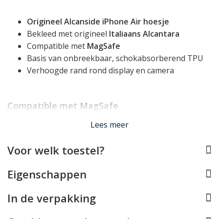
Origineel Alcanside iPhone Air hoesje
Bekleed met origineel
Italiaans Alcantara
Compatible met
MagSafe
Basis van onbreekbaar, schokabsorberend TPU
Verhoogde rand rond display en camera
Compatible met MagSafe
Deze Alcantara iPhone 17 Air case is volledig
Lees meer
compatible met Apple MagSafe. In de achterzijde van de
hoes is een magnetische ring verwerkt die perfect met
Voor welk toestel?
MagSafe opladers en andere MagSafe accessoires
werkt, zoals houders, wallets en stands.
Eigenschappen
Tip
In de verpakking
: Alcanside heeft een perfect bij deze case passende
Alcantara MagSafe Wallet
beschikbaar!