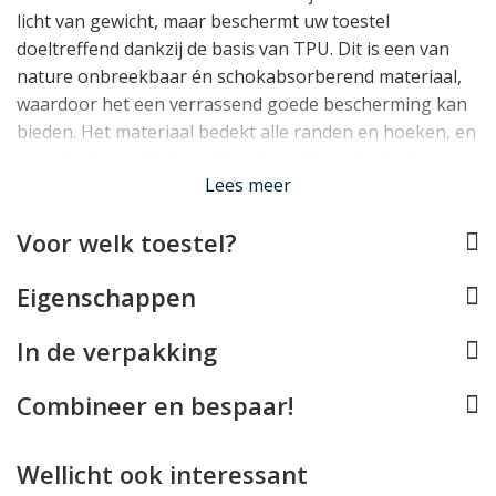
licht van gewicht, maar beschermt uw toestel
doeltreffend dankzij de basis van TPU. Dit is een van
nature onbreekbaar én schokabsorberend materiaal,
waardoor het een verrassend goede bescherming kan
bieden. Het materiaal bedekt alle randen en hoeken, en
vormt ook een klein opstaand randje om het scherm.
Lees meer
Perfect op maat
Voor welk toestel?
De iPhone 12 Pro Max case van Guess werd speciaal
voor deze telefoon ontworpen, en past daarom als
Eigenschappen
gegoten. Alle knopjes, aansluitingen en de camera's
blijven daarbij vrij en de case is compatible met
In de verpakking
draadloos opladen en MagSafe
, zodat uw iPhone 12
Pro Max volledig normaal te gebruiken blijft.
Combineer en bespaar!
Lees minder
Wellicht ook interessant