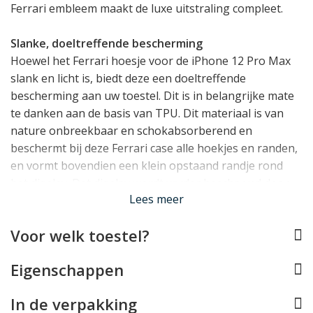
Ferrari embleem maakt de luxe uitstraling compleet.
Slanke, doeltreffende bescherming
Hoewel het Ferrari hoesje voor de iPhone 12 Pro Max
slank en licht is, biedt deze een doeltreffende
bescherming aan uw toestel. Dit is in belangrijke mate
te danken aan de basis van TPU. Dit materiaal is van
nature onbreekbaar en schokabsorberend en
beschermt bij deze Ferrari case alle hoekjes en randen,
en vormt bovendien een klein opstaand randje rond
het display. Dat display wordt verder beschermd door
Lees meer
het klepje van het iPhone 12 Pro Max hoesje, dat met
een magneetsluiting over het scherm sluit.
Voor welk toestel?
Perfect voor de iPhone 12 Pro Max
Eigenschappen
Doordat de iPhone 12 Pro Max case van Ferrari speciaal
voor dit toestel op maat gemaakt werd, is de pasvorm
In de verpakking
perfect. Het telefoonhoesje houdt rekening met alle