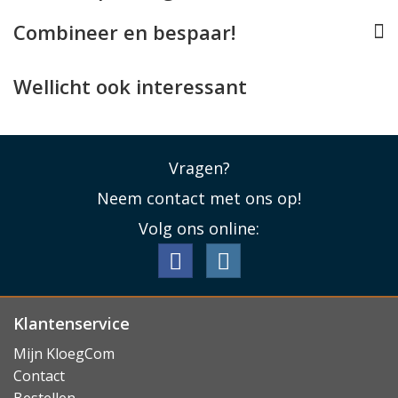
toetsen en aansluitingen en laat de camera's geheel
Combineer en bespaar!
vrij. Ook
draadloos opladen en MagSafe
blijft mogelijk
terwijl uw iPhone in dit Ferrari hoesje zit. U profiteert
bovendien van 3 vakjes waarin u pasjes kunt opbergen.
Wellicht ook interessant
Lees minder
Vragen?
Neem contact met ons op!
Volg ons online:
Klantenservice
Mijn KloegCom
Contact