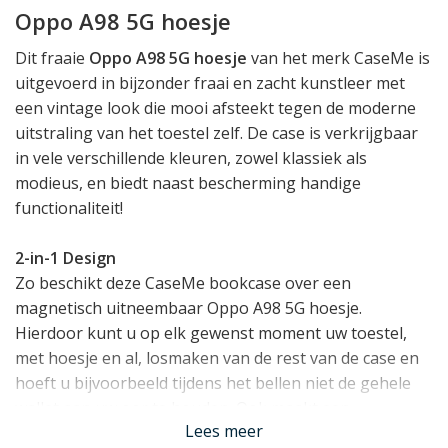
Oppo A98 5G hoesje
Dit fraaie
Oppo A98 5G hoesje
van het merk CaseMe is
uitgevoerd in bijzonder fraai en zacht kunstleer met
een vintage look die mooi afsteekt tegen de moderne
uitstraling van het toestel zelf. De case is verkrijgbaar
in vele verschillende kleuren, zowel klassiek als
modieus, en biedt naast bescherming handige
functionaliteit!
2-in-1 Design
Zo beschikt deze CaseMe bookcase over een
magnetisch uitneembaar Oppo A98 5G hoesje.
Hierdoor kunt u op elk gewenst moment uw toestel,
met hoesje en al, losmaken van de rest van de case en
hoeft u bijvoorbeeld tijdens het bellen niet de gehele
wallet aan uw oor te houden. Ook maakt een
Lees meer
uitneembare houder het makkelijk om uw telefoon in