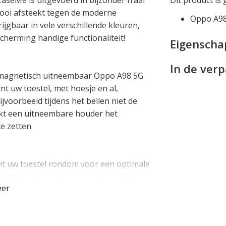
mooi afsteekt tegen de moderne
Oppo A98
krijgbaar in vele verschillende kleuren,
cherming handige functionaliteit!
Eigensch
In de ver
 magnetisch uitneembaar Oppo A98 5G
t uw toestel, met hoesje en al,
jvoorbeeld tijdens het bellen niet de
kt een uitneembare houder het
e zetten.
t uw toestel rondom voor een optimale
klikt heeft een basis van onbreekbaar,
eer
l bedekt alle randen en hoeken, en
het display. Zelfs als u uw telefoon uit