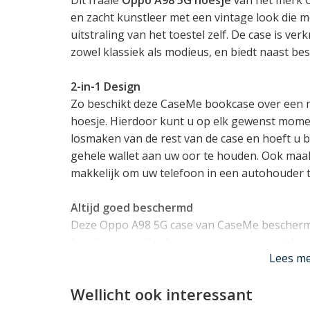
en zacht kunstleer met een vintage look die 
uitstraling van het toestel zelf. De case is ver
zowel klassiek als modieus, en biedt naast bes
2-in-1 Design
Zo beschikt deze CaseMe bookcase over een
hoesje. Hierdoor kunt u op elk gewenst momen
losmaken van de rest van de case en hoeft u bi
gehele wallet aan uw oor te houden. Ook maa
makkelijk om uw telefoon in een autohouder t
Altijd goed beschermd
Deze Oppo A98 5G case van CaseMe bescherm
bescherming. Het hoesje waar u uw toestel in 
Lees m
schokabsorberend TPU materiaal. Dit materiaa
zorgt ook voor een klein opstaand randje rond 
Wellicht ook interessant
de omslag haalt is deze dus goed beschermd!