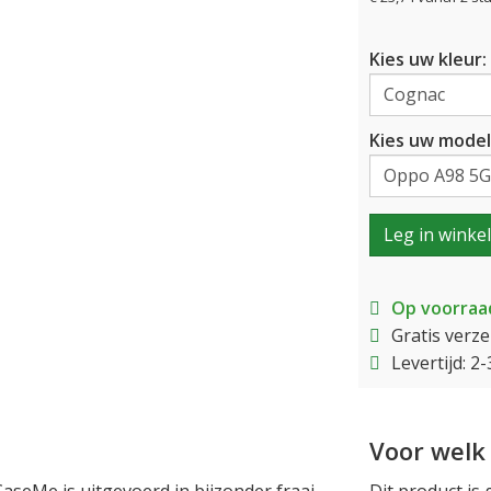
Kies uw kleur:
Kies uw model
Leg in winke
Op voorraa
Gratis verz
Levertijd: 
Voor welk 
aseMe is uitgevoerd in bijzonder fraai
Dit product is 