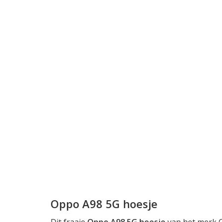
Oppo A98 5G hoesje
Dit fraaie
Oppo A98 5G hoesje
van het merk C