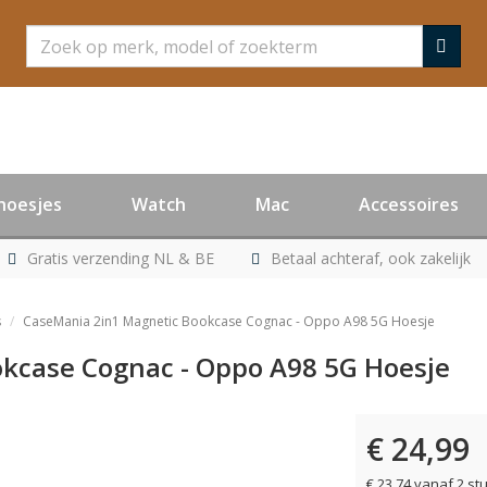
Zoeken
hoesjes
Watch
Mac
Accessoires
Gratis verzending NL & BE
Betaal achteraf, ook zakelijk
s
CaseMania 2in1 Magnetic Bookcase Cognac - Oppo A98 5G Hoesje
kcase Cognac - Oppo A98 5G Hoesje
€ 24,99
€ 23,74 vanaf 2 st