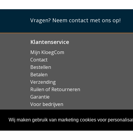
Precies op maat gemaakt
Doordat dit CaseMe hoesje speciaal voor de 
Vragen?
Neem contact met ons op!
pasvorm perfect. De case houdt rekening met 
camera's zodat uw toestel normaal te gebruiken
pasjes en bevat een groter steekvakje voor br
Klantenservice
Lees mi
Mijn KloegCom
Contact
Bestellen
Betalen
Verzending
Ruilen of Retourneren
Garantie
Voor bedrijven
Over KloegCom.nl
Wij maken gebruik van marketing cookies voor personalisat