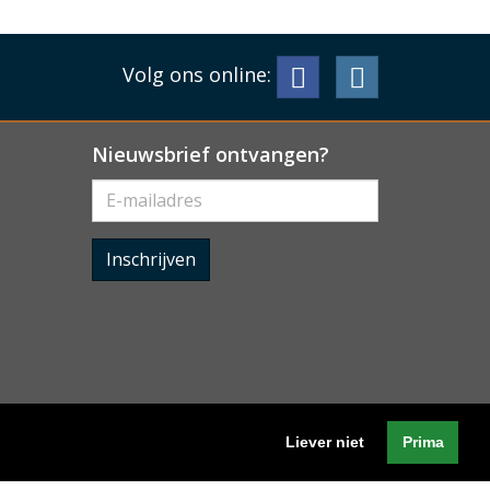
Volg ons online:
Nieuwsbrief ontvangen?
Inschrijven
Liever niet
Prima
Algemene voorwaarden
-
Cookieverklaring
-
Privacyverklaring