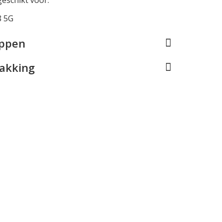
 5G
appen
pakking