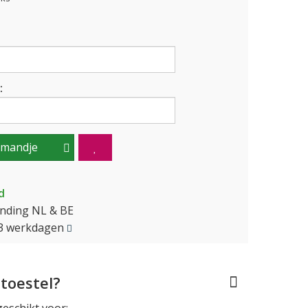
:
lmandje
d
ending NL & BE
2-3 werkdagen
toestel?
geschikt voor: