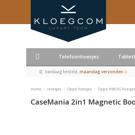
Telefoonhoesjes
Tablet
Vandaag besteld,
maandag verzonden
Home
Hoesjes
Oppo hoesjes
Oppo A98 5G hoesje
CaseMania 2in1 Magnetic Boo