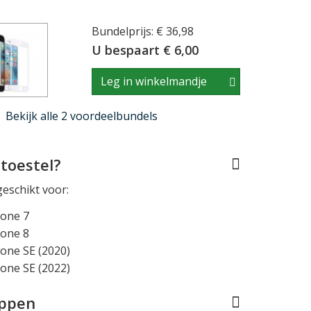
Bundelprijs: € 36,98
U bespaart € 6,00
Leg in winkelmandje
Bekijk alle 2 voordeelbundels
toestel?
geschikt voor:
hone 7
hone 8
one SE (2020)
one SE (2022)
appen