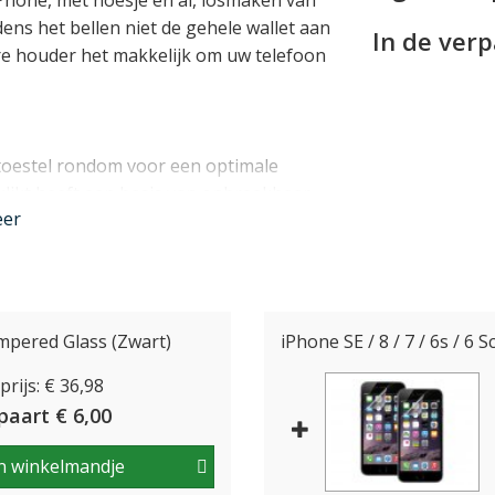
hone, met hoesje en al, losmaken van
dens het bellen niet de gehele wallet aan
In de ver
e houder het makkelijk om uw telefoon
oestel rondom voor een optimale
klikt heeft een basis van onbreekbaar,
eer
l bedekt alle randen en hoeken, en
het display. Zelfs als u uw telefoon uit
empered Glass (Zwart)
iPhone SE / 8 / 7 / 6s / 6 
 de iPhone SE (2020 en 2022), iPhone 8
rijs: € 36,98
is dan ook perfect! De case houdt hierbij
de camera's zodat uw iPhone normaal te
paart € 6,00
n 3 pasjes en bevat een groter steekvakje
n winkelmandje