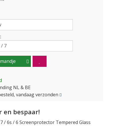
:
lmandje
d
ending NL & BE
besteld, vandaag verzonden
 en bespaar!
/ 7 / 6s / 6 Screenprotector Tempered Glass