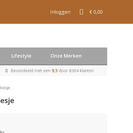
Inloggen
€ 0,00
Lifestyle
Onze Merken
Beoordeeld met een
9,5
door 8304 klanten
Hoesje
esje
uks