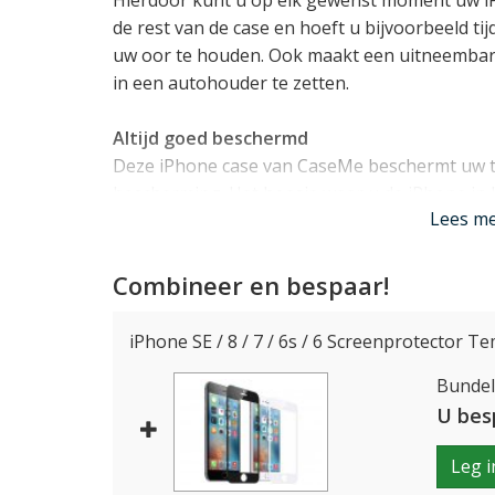
Hierdoor kunt u op elk gewenst moment uw iP
de rest van de case en hoeft u bijvoorbeeld tij
uw oor te houden. Ook maakt een uitneembar
in een autohouder te zetten.
Altijd goed beschermd
Deze iPhone case van CaseMe beschermt uw t
bescherming. Het hoesje waar u de iPhone in 
Lees m
schokabsorberend TPU materiaal. Dit materiaa
zorgt ook voor een klein opstaand randje rond 
de omslag haalt is deze dus goed beschermd!
Combineer en bespaar!
Precies op maat gemaakt
iPhone SE / 8 / 7 / 6s / 6 Screenprotector T
Dit CaseMe hoesje is speciaal ontworpen voor
Bundelp
en iPhone 7. De pasvorm voor deze toestellen 
rekening met alle knopjes, aansluitingen en 
U bes
gebruiken blijft. De case biedt verder plek aa
Leg i
voor briefgeld of bonnetjes.