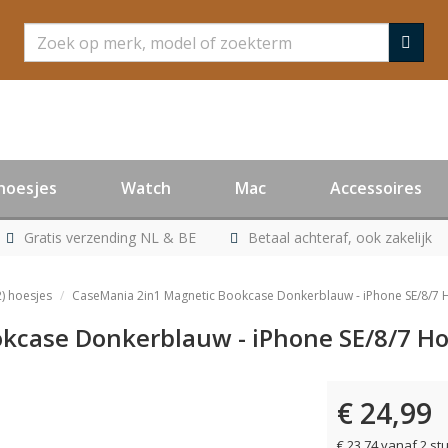
Zoeken
hoesjes
Watch
Mac
Accessoires
Gratis verzending NL & BE
Betaal achteraf, ook zakelijk
) hoesjes
CaseMania 2in1 Magnetic Bookcase Donkerblauw - iPhone SE/8/7 
kcase Donkerblauw - iPhone SE/8/7 Ho
€ 24,99
€ 23,74 vanaf 2 st