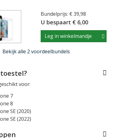
Bundelprijs: € 39,98
U bespaart € 6,00
Leg in winkelmandje
Bekijk alle 2 voordeelbundels
toestel?
geschikt voor:
hone 7
hone 8
one SE (2020)
one SE (2022)
appen