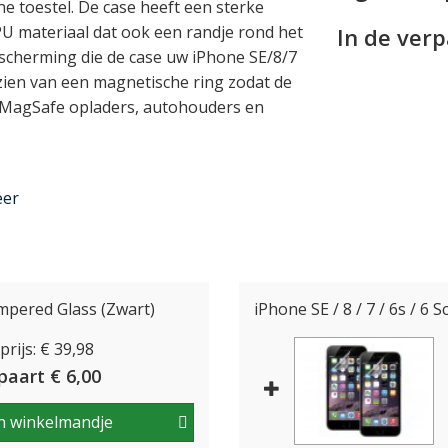
ne toestel. De case heeft een sterke
 materiaal dat ook een randje rond het
In de ver
scherming die de case uw iPhone SE/8/7
zien van een magnetische ring zodat de
s MagSafe opladers, autohouders en
eer
g magnetisch aan de iPhone case, maar
 hem met de goudkleurige clip eenvoudig
t opent met een drukknoopje en biedt
empered Glass (Zwart)
iPhone SE / 8 / 7 / 6s / 6 
ak voor briefgeld of bonnetjes. Ook
te check-up.
rijs: € 39,98
paart € 6,00
n winkelmandje
w iPhone is er toch altijd die twijfel: