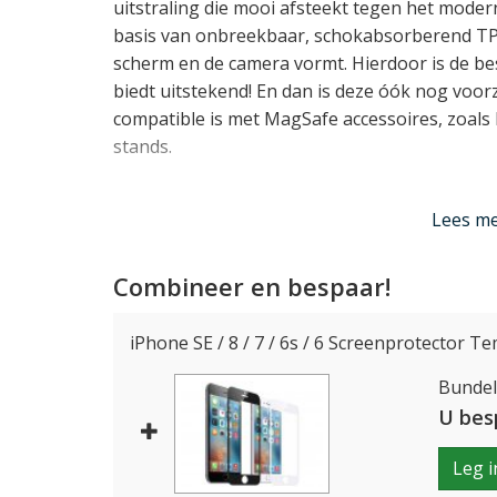
uitstraling die mooi afsteekt tegen het moder
basis van onbreekbaar, schokabsorberend TPU
scherm en de camera vormt. Hierdoor is de be
biedt uitstekend! En dan is deze óók nog voor
compatible is met MagSafe accessoires, zoal
stands.
Lees m
MagSafe Wallet met Spiegel
De meegeleverde wallet bevestigt u eenvoudi
Combineer en bespaar!
kan ook prima los gebruikt worden, waarbij u
kunt vastmaken aan een tas of riem. De walle
iPhone SE / 8 / 7 / 6s / 6 Screenprotector T
van binnen 4 vakjes voor pasjes en een steekv
vindt u hier een spiegeltje voor een last-minu
Bundelp
U bes
Alles veilig aan elkaar vast
Leg i
Bij een magnetisch bevestigde wallet achterop u