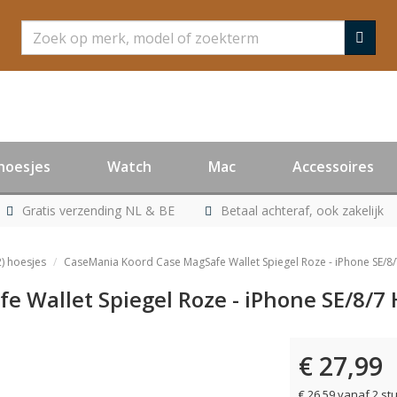
Zoeken
hoesjes
Watch
Mac
Accessoires
Gratis verzending NL & BE
Betaal achteraf, ook zakelijk
) hoesjes
CaseMania Koord Case MagSafe Wallet Spiegel Roze - iPhone SE/8
 Wallet Spiegel Roze - iPhone SE/8/7 
€ 27,99
€ 26,59 vanaf 2 st