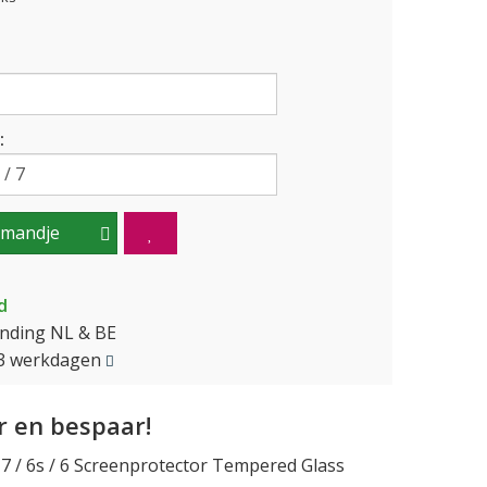
:
lmandje
d
ending NL & BE
2-3 werkdagen
 en bespaar!
/ 7 / 6s / 6 Screenprotector Tempered Glass