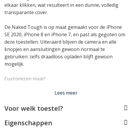
elkaar klikken, wat resulteert in een dunne, volledig
transparante cover.
De Naked Tough is op maat gemaakt voor de iPhone
SE 2020, iPhone 8 en iPhone 7, en past als gegoten om
deze toestellen. Uiteraard blijven de camera en alle
knopjes en aansluitingen gewoon normaal te
gebruiken: zelfs draadloos opladen blijft gewoon
mogelijk.
Customizen maar!
Laat je creativiteit de vrije loop met de Case-Mate
Lees meer
Naked Tough. Dit volledig transparante iPhone hoesje
wordt geleverd met in totaal maarliefst 250 steentjes,
Voor welk toestel?
letters en andere stickers om je eigen design mee te
maken.
Eigenschappen
Lees minder