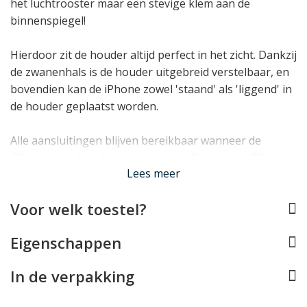
het luchtrooster maar een stevige klem aan de
binnenspiegel!
Hierdoor zit de houder altijd perfect in het zicht. Dankzij
de zwanenhals is de houder uitgebreid verstelbaar, en
bovendien kan de iPhone zowel 'staand' als 'liggend' in
de houder geplaatst worden.
Alle aansluitingen blijven bereikbaar wanneer de
iPhone in de houder geplaatst wordt, zodat de iPhone
Lees meer
bijvoorbeeld gewoon kan worden bijgeladen en zelfs
onderweg kan filmen. Zeker met de GPS antenne van de
Voor welk toestel?
iPhone 4/4S een optimale combinatie voor onderweg!
Lees minder
Eigenschappen
In de verpakking