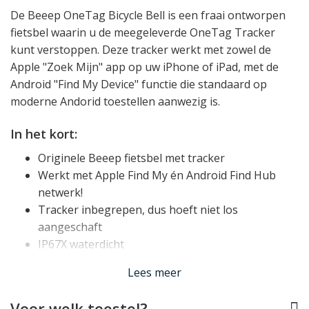
De Beeep OneTag Bicycle Bell is een fraai ontworpen
fietsbel waarin u de meegeleverde OneTag Tracker
kunt verstoppen. Deze tracker werkt met zowel de
Apple "Zoek Mijn" app op uw iPhone of iPad, met de
Android "Find My Device" functie die standaard op
moderne Andorid toestellen aanwezig is.
In het kort:
Originele Beeep fietsbel met tracker
Werkt met Apple Find My én Android Find Hub
netwerk!
Tracker inbegrepen, dus hoeft niet los
aangeschaft
IP67X waterdicht
Hoogwaardige fietsbel van koper
Lees meer
Passend op sturen met diameter 22 tot 32mm
Voor welk toestel?