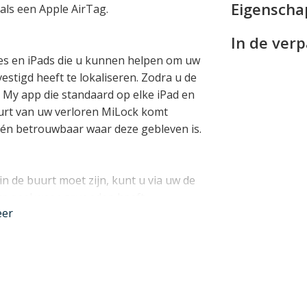
Eigensch
als een Apple AirTag.
In de ver
nes en iPads die u kunnen helpen om uw
estigd heeft te lokaliseren. Zodra u de
 My app die standaard op elke iPad en
buurt van uw verloren MiLock komt
l én betrouwbaar waar deze gebleven is.
in de buurt moet zijn, kunt u via uw de
ze snel weer gevonden heeft.
eer
Approved). Dit betekent dat wanneer u
rity Administration) de inhoud van uw
ot met een speciale sleutel kunnen openen.
et kostbare schade tot gevolg.