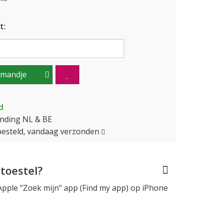
t:
lmandje
d
ending NL & BE
besteld, vandaag verzonden
toestel?
pple "Zoek mijn" app (Find my app) op iPhone