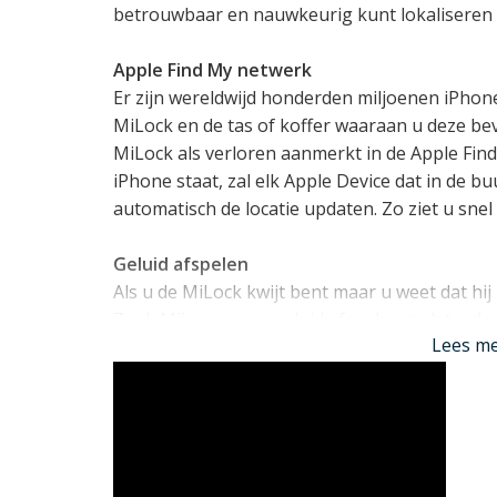
betrouwbaar en nauwkeurig kunt lokaliseren 
Apple Find My netwerk
Er zijn wereldwijd honderden miljoenen iPho
MiLock en de tas of koffer waaraan u deze bev
MiLock als verloren aanmerkt in de Apple Find
iPhone staat, zal elk Apple Device dat in de 
automatisch de locatie updaten. Zo ziet u sne
Geluid afspelen
Als u de MiLock kwijt bent maar u weet dat hij 
Zoek Mijn app een geluid afspelen zodat u de
Lees m
TSA Gecertificeerd
Dit slot is TSA gecertificeerd (Travel Sentry 
naar Amerika reist en de TSA (Transport Secu
koffer of tas wil controleren, zij het cijfersl
Dit voorkomt dat het slot geforceerd wordt m