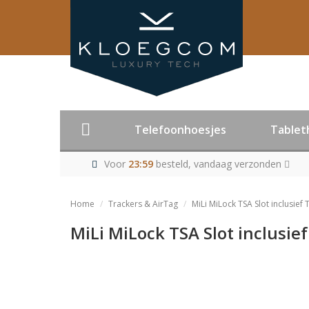
Telefoonhoesjes
Tablet
Voor
23:59
besteld, vandaag verzonden
Home
Trackers & AirTag
MiLi MiLock TSA Slot inclusief
MiLi MiLock TSA Slot inclusie