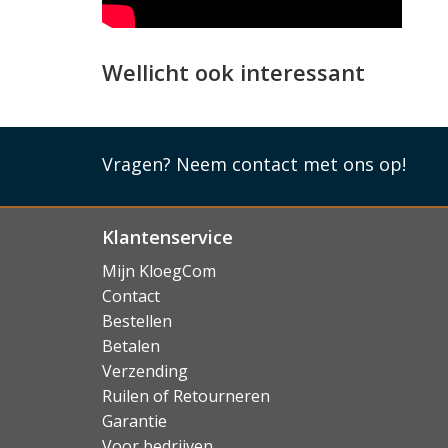
Waterbestendig
Dankzij de IP67 rating van dit slot is een fli
Wellicht ook interessant
probleem voor de MiLock tracker.
Lees mi
Vragen?
Neem contact met ons op!
Klantenservice
Mijn KloegCom
Contact
Bestellen
Betalen
Verzending
Ruilen of Retourneren
Garantie
Voor bedrijven