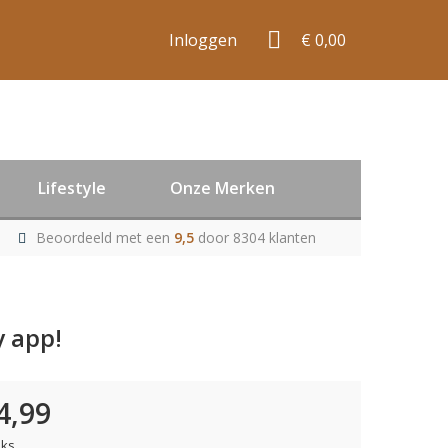
Inloggen
€ 0,00
Lifestyle
Onze Merken
Beoordeeld met een
9,5
door 8304 klanten
y app!
4,99
uks