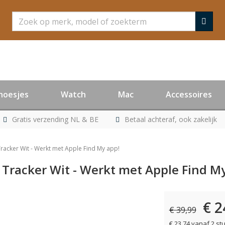
Zoeken
hoesjes
Watch
Mac
Accessoires
Gratis verzending NL & BE
Betaal achteraf, ook zakelijk
 Tracker Wit - Werkt met Apple Find My app!
f Tracker Wit - Werkt met Apple Find M
€ 2
€ 39,99
€ 23,74 vanaf 2 st