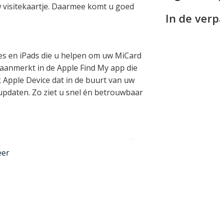
 visitekaartje. Daarmee komt u goed
In de ver
es en iPads die u helpen om uw MiCard
n aanmerkt in de Apple Find My app die
k Apple Device dat in de buurt van uw
updaten. Zo ziet u snel én betrouwbaar
,6 millimeter veel dunner dan een AirTag
eer
e opgeborgen worden in uw portemonnee
an merken als RollingSquare en Chipolo
middels een draadloze oplader gewoon