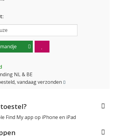
t:
lmandje
d
ending NL & BE
besteld, vandaag verzonden
toestel?
le Find My app op iPhone en iPad
appen