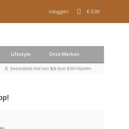
Inloggen
€ 0,00
Lifestyle
Onze Merken
Beoordeeld met een
9,5
door 8304 klanten
pp!
uks