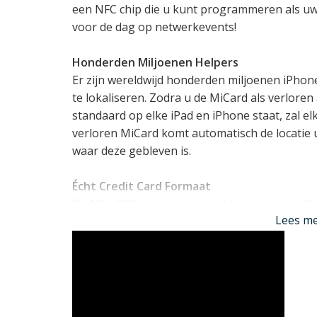
een NFC chip die u kunt programmeren als uw
voor de dag op netwerkevents!
Honderden Miljoenen Helpers
Er zijn wereldwijd honderden miljoenen iPhon
te lokaliseren. Zodra u de MiCard als verlore
standaard op elke iPad en iPhone staat, zal el
verloren MiCard komt automatisch de locatie 
waar deze gebleven is.
Écht Credit Card Formaat
De MiLi MiCard is met een dikte van slechts 2
Lees m
en kan daardoor daadwerkelijk als een pasj
of SECRID wallet.
Draadloos Oplaadbare Accu
In tegenstelling tot concurrerende trackers v
is de MiLi MiCard voorzien van een accu die 