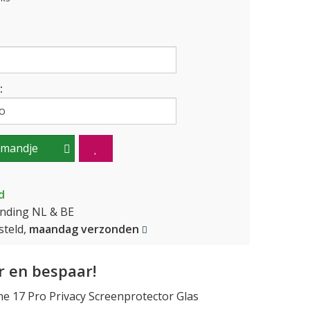
:
lmandje
d
ending NL & BE
teld,
maandag verzonden
 en bespaar!
 17 Pro Privacy Screenprotector Glas