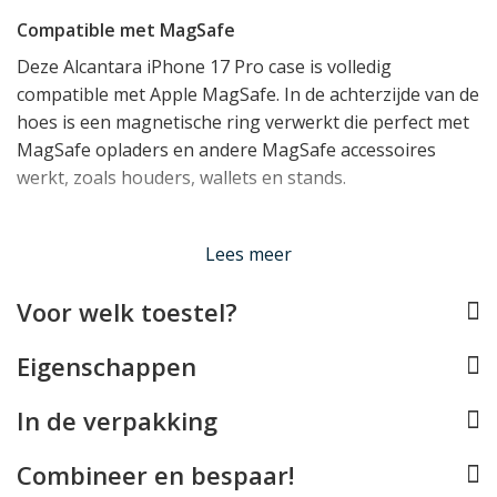
Compatible met MagSafe
Deze Alcantara iPhone 17 Pro case is volledig
compatible met Apple MagSafe. In de achterzijde van de
hoes is een magnetische ring verwerkt die perfect met
MagSafe opladers en andere MagSafe accessoires
werkt, zoals houders, wallets en stands.
Tip
: Alcanside heeft een perfect bij deze case passende
Lees meer
Alcantara MagSafe Wallet
beschikbaar!
Voor welk toestel?
Past uw iPhone 17 Pro perfect
Eigenschappen
Dit Alcantara iPhone hoesje van Alcanside werd speciaal
voor de iPhone 17 Pro ontworpen en past dan ook als
In de verpakking
gegoten om het toestel. Hierbij is rekening gehouden
met alle toetsen, de USB-C aansluiting en de camera's.
Combineer en bespaar!
De case is bovendien voorzien van een geïntegreerde