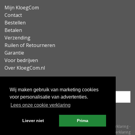
Mijn KloegCom
Contact
Bestellen
Betalen
Verzending
Ruilen of Retourneren
Garantie
Voor bedrijven
Over KloegCom.nl
Nieuwsbrief ontvangen?
Wij maken gebruik van marketing cookies
voor personalisatie van advertenties.
Lees onze cookie verklaring
Inschrijven
Liever niet
Prima
© KloegCom 2008 - 2026 -
Algemene voorwaarden
-
Cookieverklaring
-
Privacyverklaring