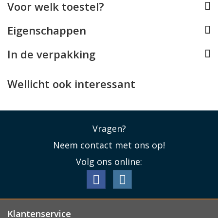
Voor welk toestel?
uw Apple devices, zoals uw iPhone, MacBook, Apple
Watch en AirPods. U kunt al uw accessoires dus perfect
Eigenschappen
met uw AirTag Case matchen!
Lees minder
In de verpakking
Wellicht ook interessant
Vragen?
Neem contact met ons op!
Volg ons online:
Klantenservice