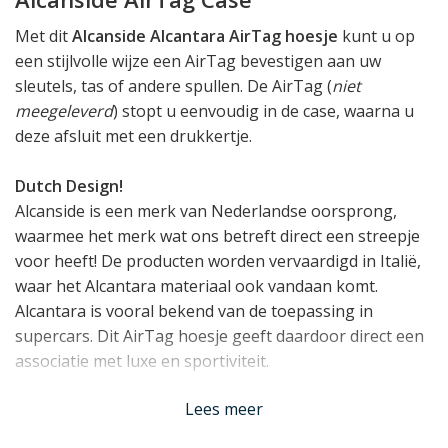
Met dit
Alcanside Alcantara AirTag hoesje
kunt u op
een stijlvolle wijze een AirTag bevestigen aan uw
sleutels, tas of andere spullen. De AirTag (
niet
meegeleverd
) stopt u eenvoudig in de case, waarna u
deze afsluit met een drukkertje.
Dutch Design!
Alcanside is een merk van Nederlandse oorsprong,
waarmee het merk wat ons betreft direct een streepje
voor heeft! De producten worden vervaardigd in Italië,
waar het Alcantara materiaal ook vandaan komt.
Alcantara is vooral bekend van de toepassing in
supercars. Dit AirTag hoesje geeft daardoor direct een
associatie met luxe en sportiviteit.
Lees meer
Mix & Match met Alcanside
De accessoires van Alcanside zijn verkrijgbaar voor al