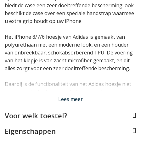
biedt de case een zeer doeltreffende bescherming: ook
beschikt de case over een speciale handstrap waarmee
u extra grip houdt op uw iPhone.
Het iPhone 8/7/6 hoesje van Adidas is gemaakt van
polyurethaan met een moderne look, en een houder
van onbreekbaar, schokabsorberend TPU. De voering
van het klepje is van zacht microfiber gemaakt, en dit
alles zorgt voor een zeer doeltreffende bescherming.
Daarbij is de functionaliteit van het Adidas hoesje niet
vergeten: alle toetsen, aansluitingen en de camera's
Lees meer
van uw iPhone blijven normaal te gebruiken, en
bovendien profiteert u van een handig
standaardje
én
Voor welk toestel?
een
vakje voor pasjes
.
Eigenschappen