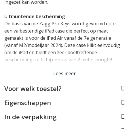
ingezet kan worden.
Uitmuntende bescherming
De basis van de Zagg Pro Keys wordt gevormd door
een valbestendige iPad case die perfect op maat
gemaakt is voor de iPad Air vanaf de 7e generatie
(vanaf M2/modeljaar 2024). Deze case klikt eenvoudig
om de iPad en biedt een zeer doeltreffende
bescherming: zelfs bij een val van 2 meter hoogte!
Uiteraard houdt de case rekening met alle toetsen,
Lees meer
aansluitingen en de camera's. Ook is er een plek om uw
Apple Pencil (niet meegeleverd) veilig vast te klikken.
Voor welk toestel?
U kiest: mét of zonder toetsenbord?
Eigenschappen
Deze goed beschermende iPad case kunt u vervolgens
magnetisch vastmaken aan de omslag met daarin het
In de verpakking
Bluetooth toetsenbord. Deze gebruiksvriendelijke
magnetische bevestiging maakt het eenvoudig om op