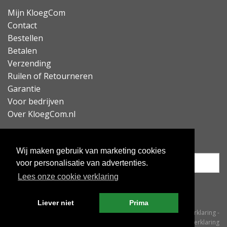
Mijn KloegCom
Contact
Bestellen
Betalen
Verzending
Ruilen of Retourneren
Garantie
Voor bedrijven
Over KloegCom.nl
Nieuwsbrief ontvangen?
Wij maken gebruik van marketing cookies
voor personalisatie van advertenties.
Lees onze cookie verklaring
Inschrijven
Liever niet
Prima
© KloegCom 2008 - 2026 -
Algemene voorwaarden
-
Cookieverklaring
-
Privacyverklaring