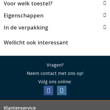
Voor welk toestel?
ontwerp rekening gehouden met alle toetsen,
aansluitingen en de camera's.
Eigenschappen
Lees minder
In de verpakking
Wellicht ook interessant
Vragen?
Neem contact met ons op!
Volg ons online:
Klantenservice