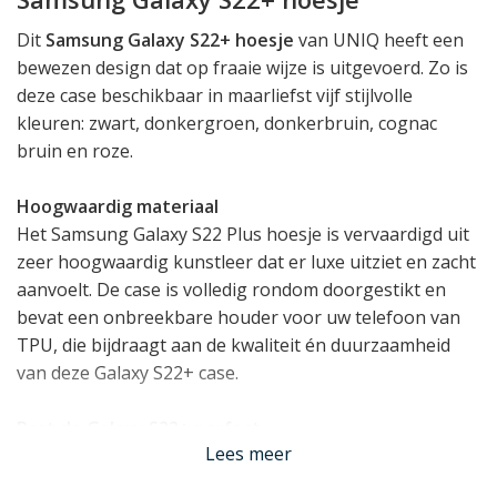
Dit
Samsung Galaxy S22+ hoesje
van UNIQ heeft een
bewezen design dat op fraaie wijze is uitgevoerd. Zo is
deze case beschikbaar in maarliefst vijf stijlvolle
kleuren: zwart, donkergroen, donkerbruin, cognac
bruin en roze.
Hoogwaardig materiaal
Het Samsung Galaxy S22 Plus hoesje is vervaardigd uit
zeer hoogwaardig kunstleer dat er luxe uitziet en zacht
aanvoelt. De case is volledig rondom doorgestikt en
bevat een onbreekbare houder voor uw telefoon van
TPU, die bijdraagt aan de kwaliteit én duurzaamheid
van deze Galaxy S22+ case.
Past de Galaxy S22+ perfect
Lees meer
Dit Samsung Galaxy S22 Plus hoesje is zo ontworpen
dat uw toestel volledig functioneel blijft. Er is in het