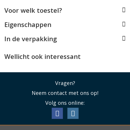
Voor welk toestel?
Volledig Plantaardig
De Tons Race Table trainer desk is volledig plantaardig.
Eigenschappen
Het hout is FSC gecertificeerd Europees eiken of
beuken (zie foto 8) en de geprinte delen zijn gemaakt
In de verpakking
van Tons Bio Polymeer™.
Lees minder
Wellicht ook interessant
Vragen?
Neem contact met ons op!
Volg ons online: