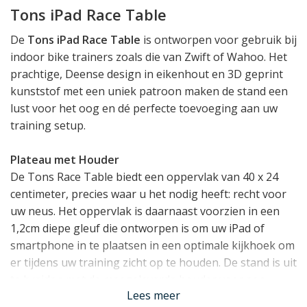
Tons iPad Race Table
De
Tons iPad Race Table
is ontworpen voor gebruik bij
indoor bike trainers zoals die van Zwift of Wahoo. Het
prachtige, Deense design in eikenhout en 3D geprint
kunststof met een uniek patroon maken de stand een
lust voor het oog en dé perfecte toevoeging aan uw
training setup.
Plateau met Houder
De Tons Race Table biedt een oppervlak van 40 x 24
centimeter, precies waar u het nodig heeft: recht voor
uw neus. Het oppervlak is daarnaast voorzien in een
1,2cm diepe gleuf die ontworpen is om uw iPad of
smartphone in te plaatsen in een optimale kijkhoek om
er tijdens uw training zicht op te houden. De stand is uit
te breiden met de meegeleverde houder voor een
Lees meer
handdoek.