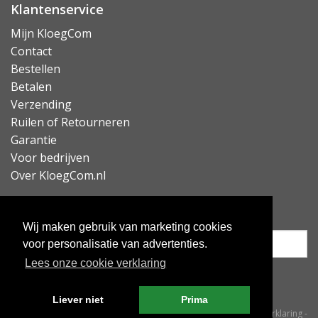
Klantenservice
Mijn KloegCom
Contact
Bestellen
Betalen
Verzending
Ruilen of Retourneren
Garantie
Voor bedrijven
Over KloegCom.nl
Nieuwsbrief ontvangen?
Wij maken gebruik van marketing cookies
voor personalisatie van advertenties.
Lees onze cookie verklaring
Inschrijven
Liever niet
Prima
© KloegCom 2008 - 2026 -
Algemene voorwaarden
-
Cookieverklaring
-