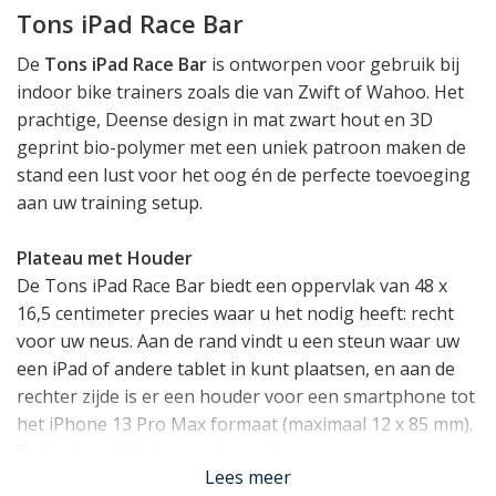
Tons iPad Race Bar
De
Tons iPad Race Bar
is ontworpen voor gebruik bij
indoor bike trainers zoals die van Zwift of Wahoo. Het
prachtige, Deense design in mat zwart hout en 3D
geprint bio-polymer met een uniek patroon maken de
stand een lust voor het oog én de perfecte toevoeging
aan uw training setup.
Plateau met Houder
De Tons iPad Race Bar biedt een oppervlak van 48 x
16,5 centimeter precies waar u het nodig heeft: recht
voor uw neus. Aan de rand vindt u een steun waar uw
een iPad of andere tablet in kunt plaatsen, en aan de
rechter zijde is er een houder voor een smartphone tot
het iPhone 13 Pro Max formaat (maximaal 12 x 85 mm).
Zo kunt u middels meerdere schermen en apps uw
Lees meer
progressie en performance optimaal monitoren.