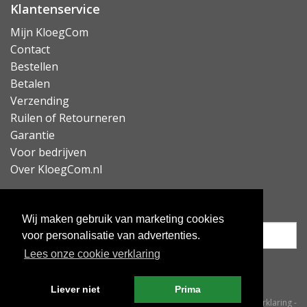
Klantenservice
Mijn KloegCom
Contact
Bestellen
Betalen
Verzending
Ruilen of Retourneren
Garantie
Voor bedrijven
Over KloegCom.nl
Nieuwsbrief ontvangen?
Wij maken gebruik van marketing cookies
voor personalisatie van advertenties.
Lees onze cookie verklaring
Inschrijven
Liever niet
Prima
© KloegCom 2008 - 2026 -
Algemene voorwaarden
-
Cookieverklaring
-