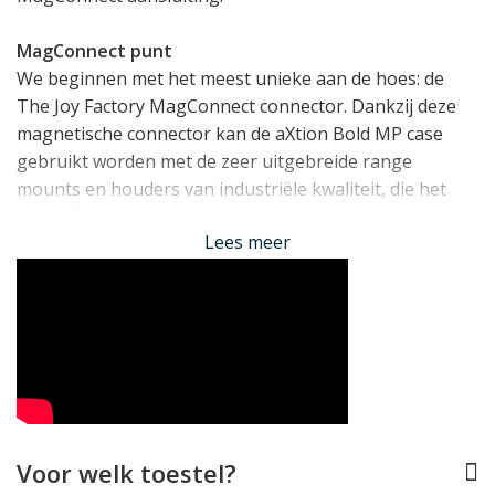
MagConnect punt
We beginnen met het meest unieke aan de hoes: de
The Joy Factory MagConnect connector. Dankzij deze
magnetische connector kan de aXtion Bold MP case
gebruikt worden met de zeer uitgebreide range
mounts en houders van industriële kwaliteit, die het
mogelijk maken om de tablet in vrijwel elke situatie en
Lees meer
op welke plek te monteren.
Lees alles over The Joy
Factory MagConnect
.
Extreme bescherming
Dit Samsung Galaxy Tab A 10.5 hoesje van The Joy
Factory laat niets aan het toeval over. De case biedt 360
graden bescherming, inclusief een H-grade protector
voor het scherm en bescherming voor de camera. De
hoes is opgebouwd uit sterk polycarbonaat en
Voor welk toestel?
schokabsorberend silicone, een combinatie die zorgt