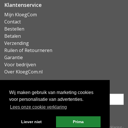
Klantenservice
Mijn KloegCom
Contact
Bestellen
Betalen
Verzending
Ruilen of Retourneren
Garantie
Voor bedrijven
Over KloegCom.nl
Nieuwsbrief ontvangen?
Wij maken gebruik van marketing cookies
voor personalisatie van advertenties.
Lees onze cookie verklaring
Inschrijven
Liever niet
Prima
© KloegCom 2008 - 2026 -
Algemene voorwaarden
-
Cookieverklaring
-