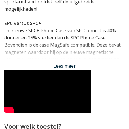
sportarmband: ontdek zelf de uitgebreide
mogelijkheden!
SPC versus SPC+
De nieuwe SPC+ Phone Case van SP-Connect is 40%
dunner en 25% sterker dan de SPC Phone Case.
Bovendien is de case MagSafe compatible. Deze bevat
magneten waardoor hij op de nieuwe magnetische
SPC+ mounts én op metalen oppervlakken bevestigd
Lees meer
kan worden. Lees meer in dit
artikel over verschillen
tussen SPC en SPC+
.
Perfect op maat gemaakt
Het SP-Connect SPC+ hoesje is speciaal op maat
gemaakt voor de Samsung Galaxy S24+. De case heeft
een drielaags constructie met zacht microvezel van
binnen om een optimale valbescherming te bieden.
Desondanks is het hoesje opvallend slank én licht van
Voor welk toestel?