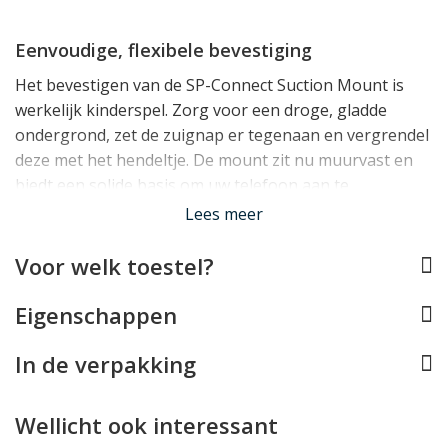
Eenvoudige, flexibele bevestiging
Het bevestigen van de SP-Connect Suction Mount is
werkelijk kinderspel. Zorg voor een droge, gladde
ondergrond, zet de zuignap er tegenaan en vergrendel
deze met het hendeltje. De mount zit nu muurvast en
biedt een solide basis om uw telefoon aan te
bevestigen. Wilt u de mount losmaken? Dat is minstens
Lees meer
zo eenvoudig!
Voor welk toestel?
Voorzien van Mag-Align
Eigenschappen
Zodra de SP-Connect Suction Mount is geplaatst, kunt
In de verpakking
u uw iPhone 15 Plus in het meegeleverde SP-Connect
hoesje in een handomdraai aan de houder bevestigen.
Dankzij de nieuwe Mag-Align kop is dit bovendien
Wellicht ook interessant
eenvoudiger dan ooit! Deze van een magnetische ring