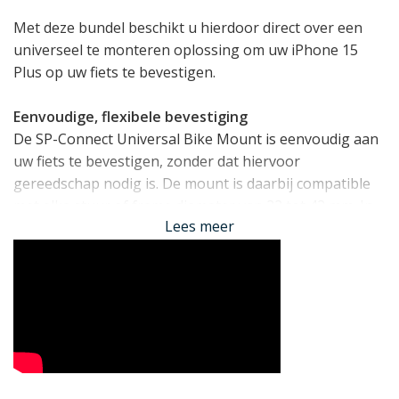
Met deze bundel beschikt u hierdoor direct over een
universeel te monteren oplossing om uw iPhone 15
Plus op uw fiets te bevestigen.
Eenvoudige, flexibele bevestiging
De SP-Connect Universal Bike Mount is eenvoudig aan
uw fiets te bevestigen, zonder dat hiervoor
gereedschap nodig is. De mount is daarbij compatible
met elke stuur of frame diameter van 22 tot 42 mm. In
Lees meer
de montage kunt u kiezen uit twee
bevestigingsmogelijkheden (A en B op de foto), en kunt
u de hellingshoek en positie van uw telefoon
eenvoudig maar zeer precies afstellen.
Lees minder