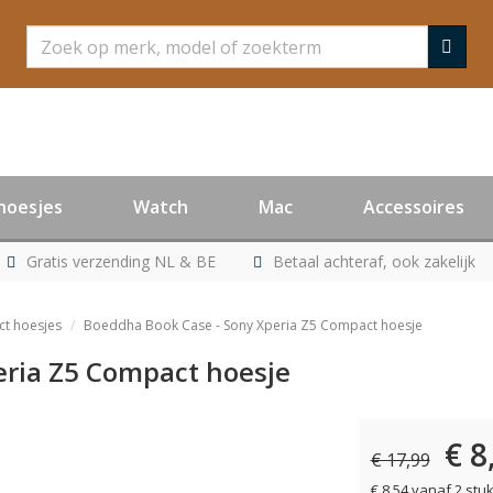
Zoeken
hoesjes
Watch
Mac
Accessoires
Gratis verzending NL & BE
Betaal achteraf, ook zakelijk
t hoesjes
Boeddha Book Case - Sony Xperia Z5 Compact hoesje
eria Z5 Compact hoesje
€ 8
er leverbaar
€ 17,99
€ 8,54 vanaf 2 stu