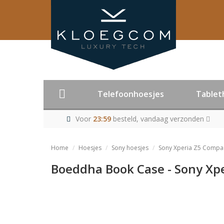
Telefoonhoesjes
Tablet
Voor
23:59
besteld, vandaag verzonden
Home
Hoesjes
Sony hoesjes
Sony Xperia Z5 Compac
Boeddha Book Case - Sony Xp
Product niet me