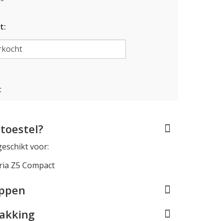
t:
t
toestel?
geschikt voor:
ria Z5 Compact
appen
pakking