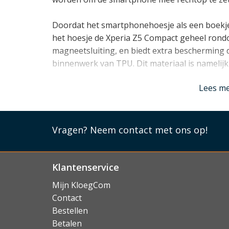
Doordat het smartphonehoesje als een boekj
het hoesje de Xperia Z5 Compact geheel rondom
magneetsluiting, en biedt extra bescherming 
binnenwerk van TPU. Dit materiaal is nameli
Lees mi
Lees m
Vragen?
Neem contact met ons op!
Klantenservice
Mijn KloegCom
Contact
Bestellen
Betalen