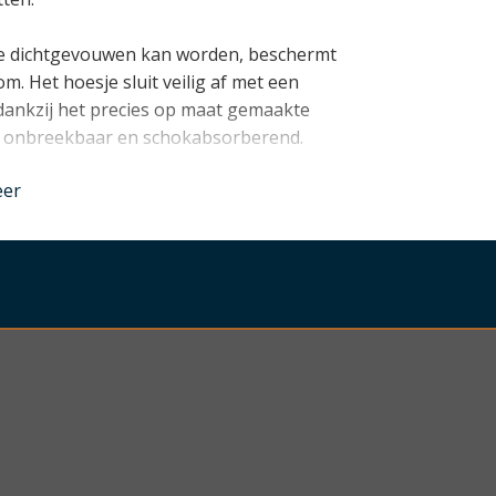
e dichtgevouwen kan worden, beschermt
. Het hoesje sluit veilig af met een
dankzij het precies op maat gemaakte
jk onbreekbaar en schokabsorberend.
nder
eer