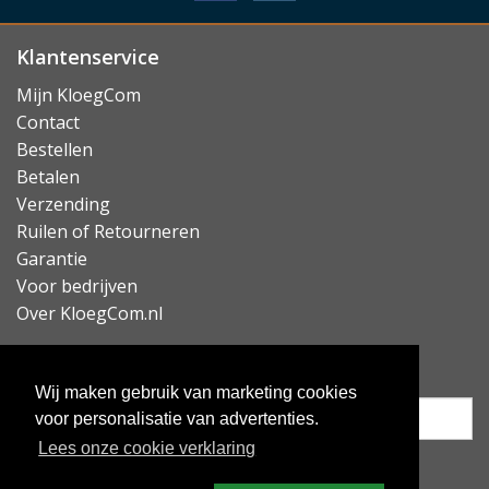
heeft u al deze zaken direct onder handbereik en kunt
u uw dikke portemonnee voortaan thuis laten.
Klantenservice
Lees minder
Mijn KloegCom
Contact
Bestellen
Betalen
Verzending
Ruilen of Retourneren
Garantie
Voor bedrijven
Over KloegCom.nl
Nieuwsbrief ontvangen?
Wij maken gebruik van marketing cookies
voor personalisatie van advertenties.
Lees onze cookie verklaring
Inschrijven