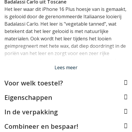
Badalassi Carlo uit Toscane
Het leer waar dit iPhone 16 Plus hoesje van is gemaakt,
is gelooid door de gerenommeerde Italiaanse looierij
Badalassi Carlo. Het leer is "vegetable tanned", wat
betekent dat het leer gelooid is met natuurlijke
materialen. Ook wordt het leer tijdens het looien
geimpregneert met hete wax, dat diep doordringt in de
poriën van het leer en zorgt voor een zeer rijke
uitstraling met diepe kleurschakeringen en subtiele
Lees meer
glans. Ook zal het leer hierdoor over tijd en door uw
gebruik verder transformeren en een geheel eigen
Voor welk toestel?
karakter en patina ontwikkelen.
Eigenschappen
2-in-1: Backcase én Folio
De SLG Deisgn D7 voor de iPhone 16 Plus is een 2-in-1
In de verpakking
hoesje, waarbij de binnenste hoes van rubber
magnetisch in de leren omslag bevestigd wordt.
Combineer en bespaar!
Hierdoor kunt u op ieder gewenst moment wisselen