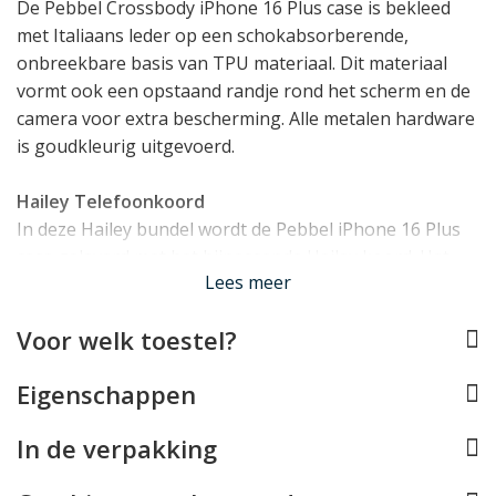
De Pebbel Crossbody iPhone 16 Plus case is bekleed
met Italiaans leder op een schokabsorberende,
onbreekbare basis van TPU materiaal. Dit materiaal
vormt ook een opstaand randje rond het scherm en de
camera voor extra bescherming. Alle metalen hardware
is goudkleurig uitgevoerd.
Hailey Telefoonkoord
In deze Hailey bundel wordt de Pebbel iPhone 16 Plus
case geleverd met het bijpassende Hailey koord. Het
Lees meer
Hailey koord is breder dan het leren koord en gemaakt
uit canvas in combinatie met afwerking in het
Voor welk toestel?
kenmerkende Italiaanse Pebbel leer. Dat dit niet
zomaar een koord is, ziet u aan de uiteindes waar de P
Eigenschappen
van Pebbel trots in het leer is aangebracht. Het koord
is verstelbaar (80 tot 130cm) en heeft goudkleurige
In de verpakking
hardware.