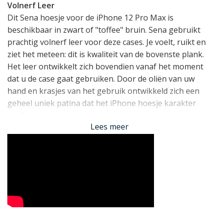
Volnerf Leer
Dit Sena hoesje voor de iPhone 12 Pro Max is
beschikbaar in zwart of "toffee" bruin. Sena gebruikt
prachtig volnerf leer voor deze cases. Je voelt, ruikt en
ziet het meteen: dit is kwaliteit van de bovenste plank.
Het leer ontwikkelt zich bovendien vanaf het moment
dat u de case gaat gebruiken. Door de oliën van uw
hand en krasjes van het gebruik ontwikkeld zich een
geheel uniek patina dat het iPhone hoesje karakter
geeft.
Lees meer
Bescherming
De bescherming van de Sena Walletbook is dankzij de
geïntegreerde
drop safe
houder voor de iPhone 12 Pro
Max eveneens opvallend goed. De met leer beklede
houder is gemaakt van onbreekbaar,
schokabsorberend TPU en is bovendien voorzien van
kleine luchtkamers in de rand die bij een val indrukken