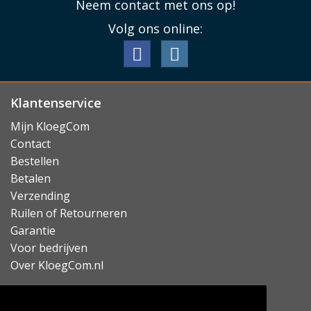
Neem contact met ons op!
dienen zodat u handsfree kunt bellen of video's kunt
kijken.
Volg ons online:
Lees minder
Klantenservice
Mijn KloegCom
Contact
Bestellen
Betalen
Verzending
Ruilen of Retourneren
Garantie
Voor bedrijven
Over KloegCom.nl
Nieuwsbrief ontvangen?