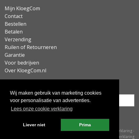
Mijn KloegCom
Contact
Bestellen
Betalen
Verzending
Ruilen of Retourneren
Garantie
Voor bedrijven
Over KloegCom.nl
Nieuwsbrief ontvangen?
Wij maken gebruik van marketing cookies
voor personalisatie van advertenties.
Lees onze cookie verklaring
Inschrijven
Liever niet
Prima
© KloegCom 2008 - 2026 -
Algemene voorwaarden
-
Cookieverklaring
-
Privacyverklaring