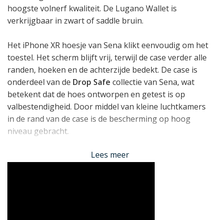
hoogste volnerf kwaliteit. De Lugano Wallet is
verkrijgbaar in zwart of saddle bruin.
Het iPhone XR hoesje van Sena klikt eenvoudig om het
toestel. Het scherm blijft vrij, terwijl de case verder alle
randen, hoeken en de achterzijde bedekt. De case is
onderdeel van de
Drop Safe
collectie van Sena, wat
betekent dat de hoes ontworpen en getest is op
valbestendigheid. Door middel van kleine luchtkamers
in de rand van de case is de bescherming op hoog
niveau gebracht.
Lees meer
Achterop de Sena Lugano Wallet vindt u meerdere
vakjes waarin u pasjes, visitekaartjes of briefgeld kunt
opbergen zodat u deze altijd onder handbereik heeft.
Het iPhone XR hoesje is in principe compatible met
draadloos opladen, al adviseren wij wel de pasjes er
daarbij uit te halen.