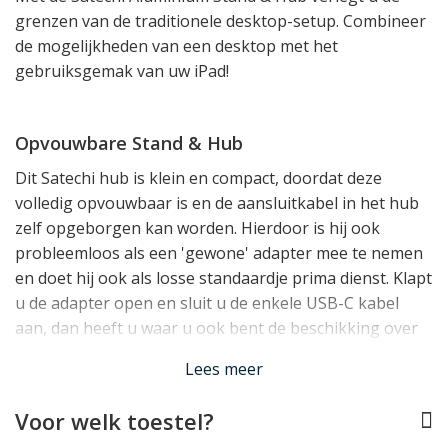
grenzen van de traditionele desktop-setup. Combineer
de mogelijkheden van een desktop met het
gebruiksgemak van uw iPad!
Opvouwbare Stand & Hub
Dit Satechi hub is klein en compact, doordat deze
volledig opvouwbaar is en de aansluitkabel in het hub
zelf opgeborgen kan worden. Hierdoor is hij ook
probleemloos als een 'gewone' adapter mee te nemen
en doet hij ook als losse standaardje prima dienst. Klapt
u de adapter open en sluit u de enkele USB-C kabel
aan, dan heeft u waar u ook bent de beschikking over
een indrukwekkende desktopomgeving.
Lees meer
Voor welk toestel?
Van 1 naar 7 Aansluitingen