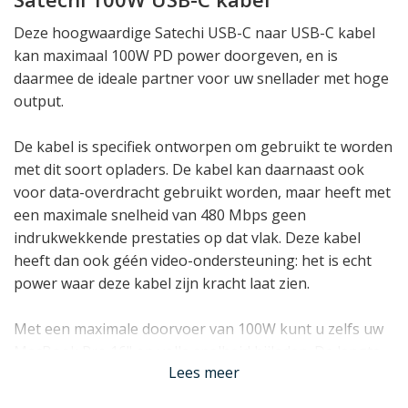
Deze hoogwaardige Satechi USB-C naar USB-C kabel
kan maximaal 100W PD power doorgeven, en is
daarmee de ideale partner voor uw snellader met hoge
output.
De kabel is specifiek ontworpen om gebruikt te worden
met dit soort opladers. De kabel kan daarnaast ook
voor data-overdracht gebruikt worden, maar heeft met
een maximale snelheid van 480 Mbps geen
indrukwekkende prestaties op dat vlak. Deze kabel
heeft dan ook géén video-ondersteuning: het is echt
power waar deze kabel zijn kracht laat zien.
Met een maximale doorvoer van 100W kunt u zelfs uw
MacBook Pro 16" op volle snelheid bijladen. De lengte
Lees meer
van 200cm geeft u voldoende bewegingsvrijheid zonder
in de weg te zitten. Dankzij de met nylon weefsel