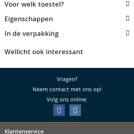
Voor welk toestel?
omhulde kabel en aluminium connectoren is de kabel
fraai om te zien én duurzaam.
Eigenschappen
Lees minder
In de verpakking
Wellicht ook interessant
Vragen?
Neem contact met ons op!
Volg ons online:
Klantenservice