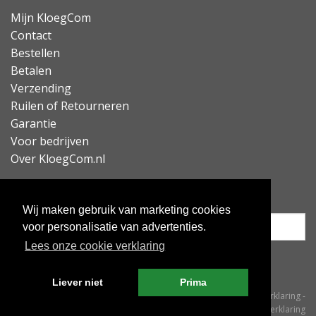
Mijn KloegCom
Contact
Bestellen
Betalen
Verzending
Ruilen of Retourneren
Garantie
Voor bedrijven
Over KloegCom.nl
Nieuwsbrief ontvangen?
Wij maken gebruik van marketing cookies
voor personalisatie van advertenties.
Lees onze cookie verklaring
Inschrijven
Liever niet
Prima
© KloegCom 2008 - 2026 -
Algemene voorwaarden
-
Cookieverklaring
-
Privacyverklaring