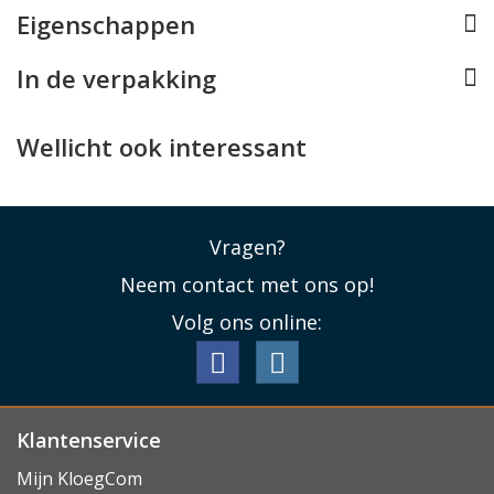
Eigenschappen
detection) om te voorkomen dat er problemen
ontstaan als metalen objecten op de lader gelegd
In de verpakking
worden.
Wellicht ook interessant
Lees minder
Vragen?
Neem contact met ons op!
Volg ons online:
Klantenservice
Mijn KloegCom