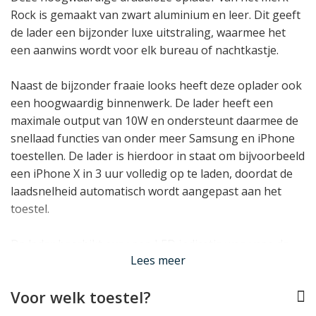
Rock is gemaakt van zwart aluminium en leer. Dit geeft
de lader een bijzonder luxe uitstraling, waarmee het
een aanwins wordt voor elk bureau of nachtkastje.
Naast de bijzonder fraaie looks heeft deze oplader ook
een hoogwaardig binnenwerk. De lader heeft een
maximale output van 10W en ondersteunt daarmee de
snellaad functies van onder meer Samsung en iPhone
toestellen. De lader is hierdoor in staat om bijvoorbeeld
een iPhone X in 3 uur volledig op te laden, doordat de
laadsnelheid automatisch wordt aangepast aan het
toestel.
De lader beschikt over een LED indicatie waarmee de
Lees meer
laad-status in één oogopslag zichtbaar is: blauw
betekent laden, groen betekent klaar met opladen en
Voor welk toestel?
rood duidt op een probleem. De lader is namelijk
beveiligd met de laatste generatie FOD (foreign object