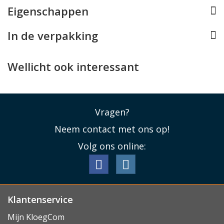
Eigenschappen
vriendelijke uitstraling.
In de verpakking
Qi Gecertificeerd
Deze draadloze oplader van BeHello heeft een officiële
Qi certificering en wordt geleverd met een USB-A kabel
Wellicht ook interessant
die u op uw eigen oplader kunt aansluiten.
Lees minder
Vragen?
Neem contact met ons op!
Volg ons online:
Klantenservice
Mijn KloegCom