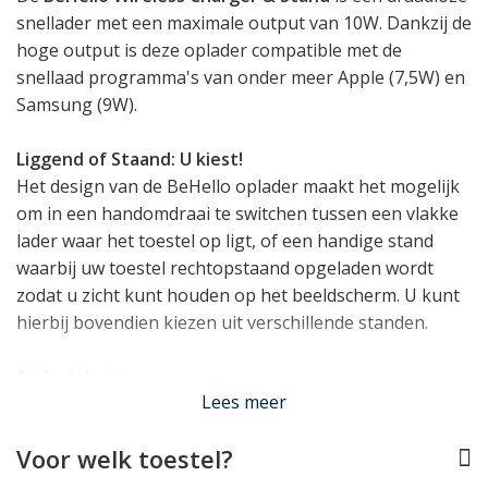
snellader met een maximale output van 10W. Dankzij de
hoge output is deze oplader compatible met de
snellaad programma's van onder meer Apple (7,5W) en
Samsung (9W).
Liggend of Staand: U kiest!
Het design van de BeHello oplader maakt het mogelijk
om in een handomdraai te switchen tussen een vlakke
lader waar het toestel op ligt, of een handige stand
waarbij uw toestel rechtopstaand opgeladen wordt
zodat u zicht kunt houden op het beeldscherm. U kunt
hierbij bovendien kiezen uit verschillende standen.
Stijlvol design
Lees meer
Het design van deze draadloze oplader is met recht
stijlvol te noemen. De zwart grijze kleurstelling gaat
Voor welk toestel?
probleemloos op in elk interieur of kantoor, terwijl de
met textiel beklede bovenzijde zorgt voor een zachte,